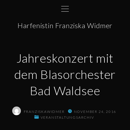
S
k
i
Harfenistin Franziska Widmer
p
t
o
c
Jahreskonzert mit
o
n
dem Blasorchester
t
e
Bad Waldsee
n
t
FRANZISKAWIDMER
NOVEMBER 24, 2016
VERANSTALTUNGSARCHIV