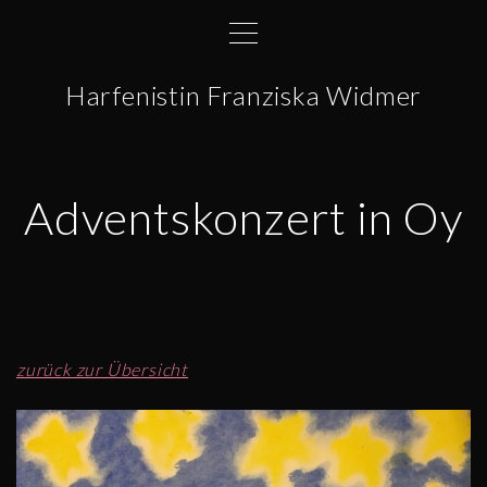
S
k
i
Harfenistin Franziska Widmer
p
t
o
c
Adventskonzert in Oy
o
n
t
e
n
t
zurück zur Übersicht