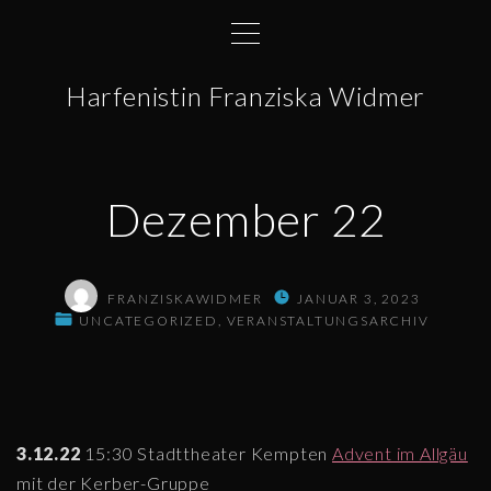
S
k
i
Harfenistin Franziska Widmer
p
t
o
c
Dezember 22
o
n
t
FRANZISKAWIDMER
JANUAR 3, 2023
e
UNCATEGORIZED
VERANSTALTUNGSARCHIV
n
t
3.12.22
15:30 Stadttheater Kempten
Advent im Allgäu
mit der Kerber-Gruppe